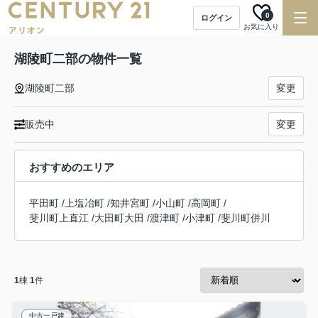
0
ログイン
お気に入り
湖陵町二部の物件一覧
湖陵町二部
変更
販売中
変更
おすすめのエリア
平田町
/
上塩冶町
/
知井宮町
/
小山町
/
高岡町
/
斐川町上直江
/
大田町大田
/
渡津町
/
小津町
/
斐川町併川
1
棟
1
件
中古一戸建