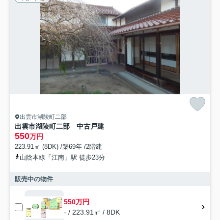
出雲市湖陵町二部
出雲市湖陵町二部 中古戸建
550
万円
223.91㎡ (8DK) /築69年 /2階建
山陰本線「江南」駅 徒歩23分
販売中の物件
550万円
- / 223.91㎡ / 8DK