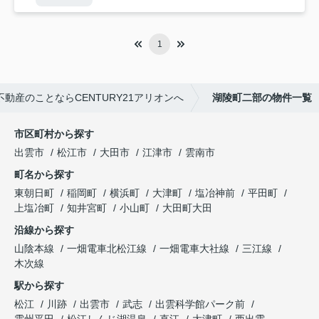
1
動産のことならCENTURY21アリオンへ
湖陵町二部の物件一覧
市区町村から探す
出雲市
松江市
大田市
江津市
雲南市
町名から探す
東朝日町
稲岡町
横浜町
大津町
塩冶神前
平田町
上塩冶町
知井宮町
小山町
大田町大田
沿線から探す
山陰本線
一畑電車北松江線
一畑電車大社線
三江線
木次線
駅から探す
松江
川跡
出雲市
武志
出雲科学館パーク前