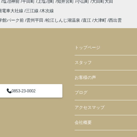
町
塩冶神前
平田町
上塩冶町
知井宮町
小山町
大田町大田
畑電車大社線
三江線
木次線
学館パーク前
雲州平田
松江しんじ湖温泉
直江
大津町
西出雲
トップページ
スタッフ
お客様の声
0853-23-0002
ブログ
アクセスマップ
会社概要