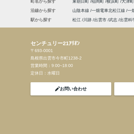
町名から探す
東朝日町
稲岡町
横浜町
大津
沿線から探す
山陰本線
一畑電車北松江線
一
駅から探す
松江
川跡
出雲市
武志
出雲科
センチュリー21ｱﾘｵﾝ
〒693-0001
島根県出雲市今市町1238-2
営業時間：
9:00~18:00
定休日：
水曜日
お問い合わせ