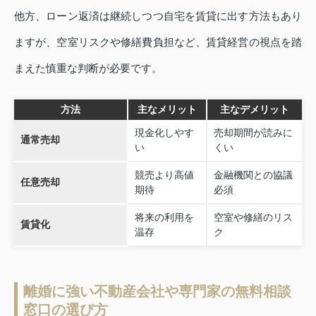
他方、ローン返済は継続しつつ自宅を賃貸に出す方法もあり
ますが、空室リスクや修繕費負担など、賃貸経営の視点を踏
まえた慎重な判断が必要です。
方法
主なメリット
主なデメリット
現金化しやす
売却期間が読みに
通常売却
い
くい
競売より高値
金融機関との協議
任意売却
期待
必須
将来の利用を
空室や修繕のリス
賃貸化
温存
ク
離婚に強い不動産会社や専門家の無料相談
窓口の選び方