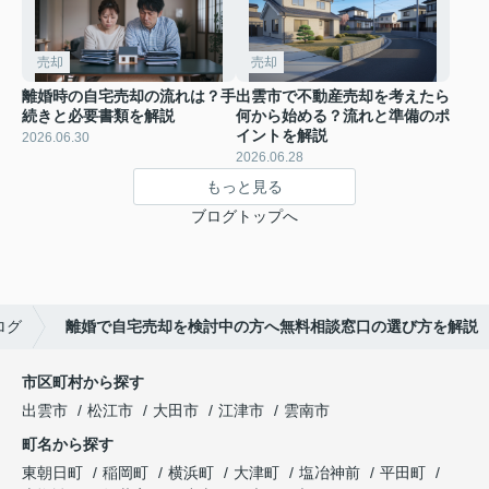
売却
売却
離婚時の自宅売却の流れは？手
出雲市で不動産売却を考えたら
続きと必要書類を解説
何から始める？流れと準備のポ
イントを解説
2026.06.30
2026.06.28
もっと見る
ブログトップへ
ログ
離婚で自宅売却を検討中の方へ無料相談窓口の選び方を解説
市区町村から探す
出雲市
松江市
大田市
江津市
雲南市
町名から探す
東朝日町
稲岡町
横浜町
大津町
塩冶神前
平田町