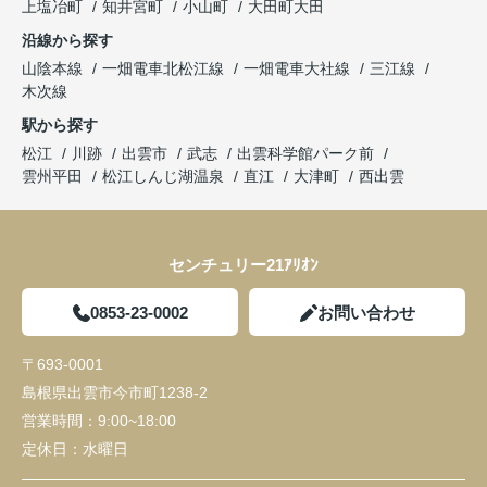
上塩冶町
知井宮町
小山町
大田町大田
沿線から探す
山陰本線
一畑電車北松江線
一畑電車大社線
三江線
木次線
駅から探す
松江
川跡
出雲市
武志
出雲科学館パーク前
雲州平田
松江しんじ湖温泉
直江
大津町
西出雲
センチュリー21ｱﾘｵﾝ
0853-23-0002
お問い合わせ
〒693-0001
島根県出雲市今市町1238-2
営業時間：
9:00~18:00
定休日：
水曜日