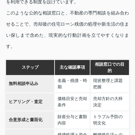
を利用できる制度を設けています。
このような公的な相談窓口と、不動産の専門相談を組み合わ
せることで、売却後の住宅ローン残債の処理や新生活の住ま
い探しまで含めた、現実的な行動計画を立てやすくなりま
す。
相談窓口での目
ステップ
主な確認事項
的
名義・残債・時
現状整理と課題
無料相談申込み
期
把握
価格目安と売却
売却方針の大枠
ヒアリング・査定
条件
決定
財産分与と書類
トラブル予防の
合意形成と書面化
内容
明文化
残債処理と資金
離婚後生活への