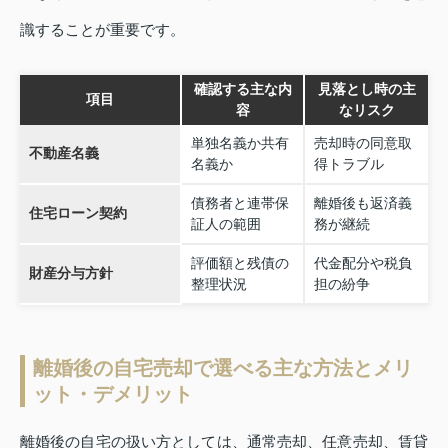
識することが重要です。
確認する主な内
見落とし時の主
項目
容
なリスク
単独名義か共有
売却時の同意取
不動産名義
名義か
得トラブル
債務者と連帯保
離婚後も返済義
住宅ローン契約
証人の範囲
務が継続
評価額と残債の
代金配分や税負
財産分与方針
整理状況
担の紛争
離婚後の自宅売却で選べる主な方法とメリ
ット・デメリット
離婚後の自宅の扱い方としては、通常売却、任意売却、賃貸