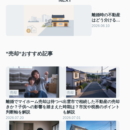
NEXT
離婚時の不動産
はどう分ける？
財産分与と売却
2026.06.10
の基礎を解説
”売却”おすすめ記事
売却
売却
離婚でマイホーム売却は待つべ
出雲市で相続した不動産の売却
きか？子供への影響を踏まえた
時期は？市況や税務のポイント
判断軸を解説
も解説
2026.07.20
2026.07.01