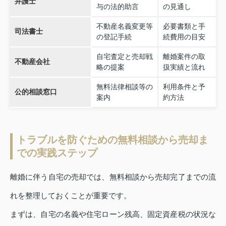
弁護士
与の法的助言
の見通し
不動産名義変更等
必要書類と手
司法書士
の登記手続
続費用の目安
自宅査定と売却戦
離婚案件の取
不動産会社
略の提案
扱実績と流れ
無料法律相談等の
利用条件と予
公的相談窓口
案内
約方法
トラブルを防ぐための無料相談から売却ま
での実践ステップ
離婚に伴う自宅の売却では、無料相談から売却完了までの流
れを整理しておくことが重要です。
まずは、自宅の名義や住宅ローン残高、固定資産税の状況な