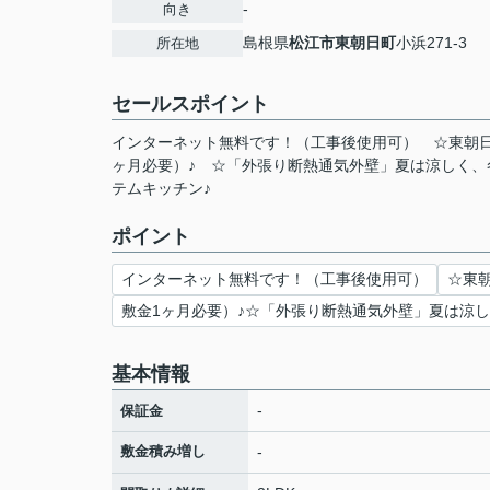
-
向き
島根県
松江市
東朝日町
小浜271-3
所在地
セールスポイント
インターネット無料です！（工事後使用可） ☆東朝日町
ヶ月必要）♪ ☆「外張り断熱通気外壁」夏は涼しく、冬
テムキッチン♪
ポイント
インターネット無料です！（工事後使用可）
☆東朝
敷金1ヶ月必要）♪☆「外張り断熱通気外壁」夏は涼
基本情報
-
保証金
敷金積み増し
-