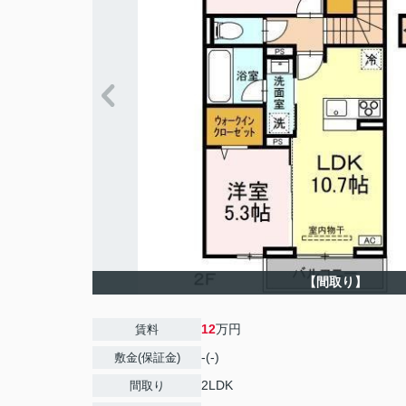
【間取り】
12
万円
賃料
-(-)
敷金(保証金)
2LDK
間取り