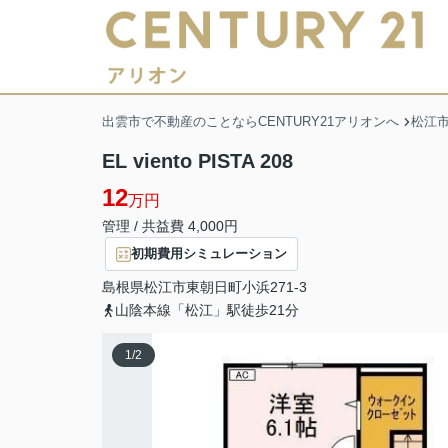
出雲市で不動産のことならCENTURY21アリオンへ
松江
EL viento PISTA 208
12
万円
管理 / 共益費 4,000円
初期費用シミュレーション
島根県
松江市
東朝日町
小浜271-3
山陰本線「松江」駅徒歩21分
1
/
2