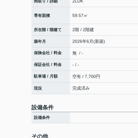
2LDK
間取り / 詳細
59.57㎡
専有面積
2階 / 2階建
所在階 / 階建て
2026年6月(新築)
築年月
保険会社 / 料金
無 / -
保証会社 / 料金
- / -
駐車場 / 月額
空有 / 7,700円
完成済み
現況
設備条件
設備条件
その他