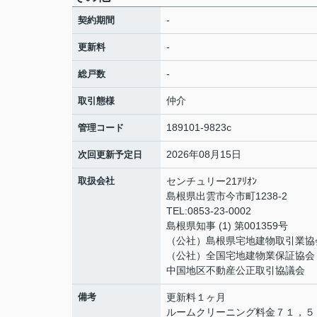
-
契約期間
-
更新料
-
総戸数
仲介
取引態様
189101-9823c
管理コード
2026年08月15日
次回更新予定日
取扱会社
センチュリー21ｱﾘｵﾝ
島根県出雲市今市町1238-2
TEL:0853-23-0002
島根県知事 (1) 第001359号
（公社）島根県宅地建物取引業協
（公社）全国宅地建物業保証協会
中国地区不動産公正取引協議会
備考
更新料１ヶ月
ルームクリーニング料金７１，５