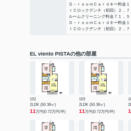
Ｄ－ｒｏｏｍＣａｒｄキー料金１
ＩＣロックデンチ（初回）２，７
ルームクリーニング料金７１，５
Ｄ－ｒｏｏｍＣａｒｄキー料金１
ＩＣロックデンチ（初回）２，７
EL viento PISTAの他の部屋
102
103
1
2LDK (50.38㎡)
2LDK (50.38㎡)
2
11
11
1
万円(
0.72
万円/坪)
万円(
0.72
万円/坪)