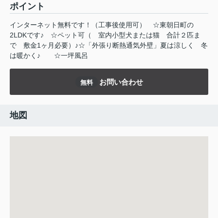
ポイント
インターネット無料です！（工事後使用可）
☆東朝日町の
2LDKです♪
☆ペット可（
室内小型犬または猫
合計２匹ま
で
敷金1ヶ月必要）♪☆「外張り断熱通気外壁」夏は涼しく
冬
は暖かく♪
☆一坪風呂
お問い合わせ
無料
地図