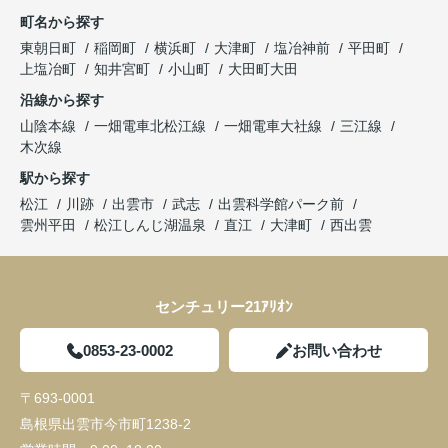
町名から探す
東朝日町
稲岡町
横浜町
大津町
塩冶神前
平田町
上塩冶町
知井宮町
小山町
大田町大田
沿線から探す
山陰本線
一畑電車北松江線
一畑電車大社線
三江線
木次線
駅から探す
松江
川跡
出雲市
武志
出雲科学館パーク前
雲州平田
松江しんじ湖温泉
直江
大津町
西出雲
センチュリー21ｱﾘｵﾝ
0853-23-0002
お問い合わせ
〒693-0001
島根県出雲市今市町1238-2