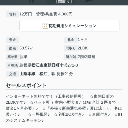
【間取り】
12万円 管理/共益費 4,000円
賃料
初期費用シミュレーション
-
1ヶ月
敷金
礼金
59.57㎡
2LDK
面積
間取り
新築
2階/2階建
築年数
所在階
島根県
松江市
東朝日町
小浜271-3
所在地
山陰本線
「
松江
」駅 徒歩21分
交通
セールスポイント
インターネット無料です！（工事後使用可） ☆東朝日町の
2LDKです♪ ☆ペット可（ 室内小型犬または猫 合計２匹まで・
敷金1ヶ月必要）♪ ☆「外張り断熱通気外壁」夏は涼しく、冬は
暖かく♪ ☆一坪風呂♪ ☆宅配BOX付き♪ ☆倉庫付き♪ ☆IH
のシステムキッチン♪