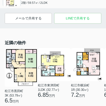
2階 / 59.57㎡ / 2LDK
メールで共有する
LINEで共有する
近隣の物件
松江市東津田町
松江市横浜町
1LDK (32.77㎡)
1R (30.30㎡)
1
松江市黒田町
6.85
7.2
3K (53.79㎡)
万円
万円
6.5
万円