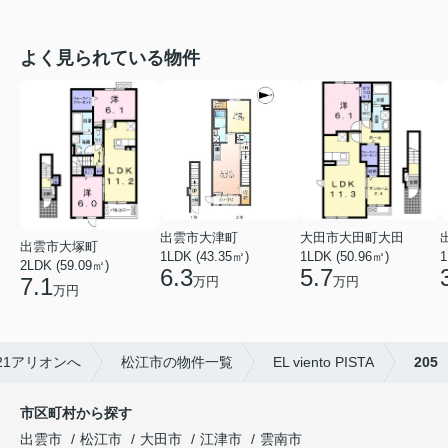
よく見られている物件
出雲市大津町
大田市大田町大田
出雲市大塚町
1LDK (43.35㎡)
1LDK (50.96㎡)
1
2LDK (59.09㎡)
6.3
5.7
7.1
万円
万円
万円
21アリオンへ
松江市の物件一覧
EL viento PISTA
205
市区町村から探す
出雲市
松江市
大田市
江津市
雲南市