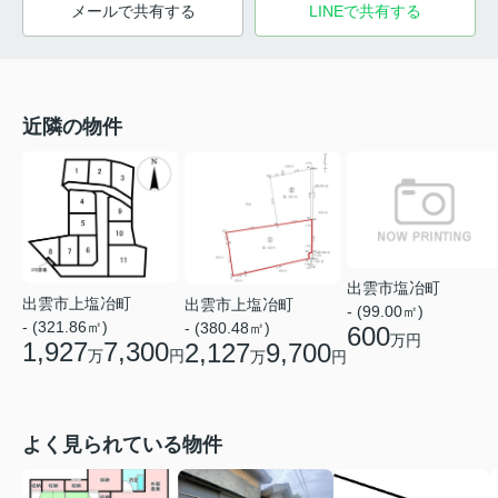
メールで共有する
LINEで共有する
近隣の物件
出雲市塩冶町
出雲市上塩冶町
出雲市上塩冶町
- (99.00㎡)
- (321.86㎡)
- (380.48㎡)
600
万円
1,927
7,300
2,127
9,700
万
円
万
円
よく見られている物件