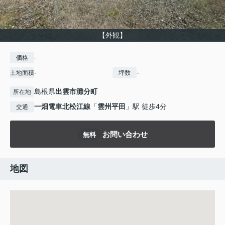
【外観】
-
価格
-
-
土地面積
坪数
島根県
出雲市
灘分町
所在地
一畑電車北松江線
「
雲州平田
」駅 徒歩4分
交通
お問い合わせ
無料
地図