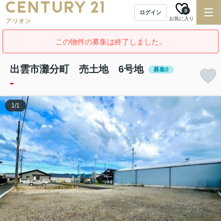
0
ログイン
お気に入り
この物件の募集は終了しました。
出雲市灘分町 売土地 6号地
募集0
-
1
/
1