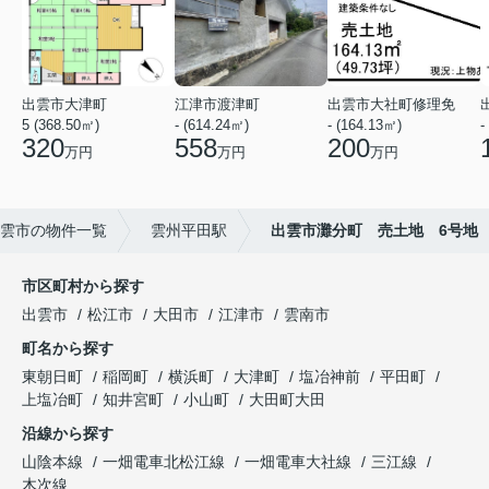
出雲市大津町
江津市渡津町
出雲市大社町修理免
5 (368.50㎡)
- (614.24㎡)
- (164.13㎡)
-
320
558
200
万円
万円
万円
雲市の物件一覧
雲州平田駅
出雲市灘分町 売土地 6号地
市区町村から探す
出雲市
松江市
大田市
江津市
雲南市
町名から探す
東朝日町
稲岡町
横浜町
大津町
塩冶神前
平田町
上塩冶町
知井宮町
小山町
大田町大田
沿線から探す
山陰本線
一畑電車北松江線
一畑電車大社線
三江線
木次線