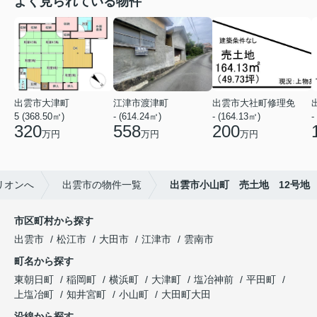
よく見られている物件
出雲市大津町
江津市渡津町
出雲市大社町修理免
5 (368.50㎡)
- (614.24㎡)
- (164.13㎡)
-
320
558
200
万円
万円
万円
リオンへ
出雲市の物件一覧
出雲市小山町 売土地 12号地
市区町村から探す
出雲市
松江市
大田市
江津市
雲南市
町名から探す
東朝日町
稲岡町
横浜町
大津町
塩冶神前
平田町
上塩冶町
知井宮町
小山町
大田町大田
沿線から探す