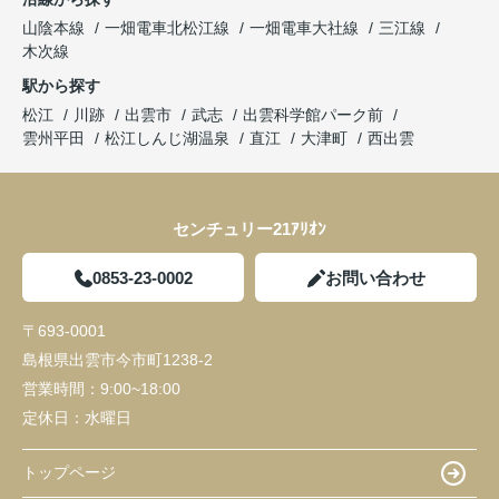
山陰本線
一畑電車北松江線
一畑電車大社線
三江線
木次線
駅から探す
松江
川跡
出雲市
武志
出雲科学館パーク前
雲州平田
松江しんじ湖温泉
直江
大津町
西出雲
センチュリー21ｱﾘｵﾝ
0853-23-0002
お問い合わせ
〒693-0001
島根県出雲市今市町1238-2
営業時間：
9:00~18:00
定休日：
水曜日
トップページ