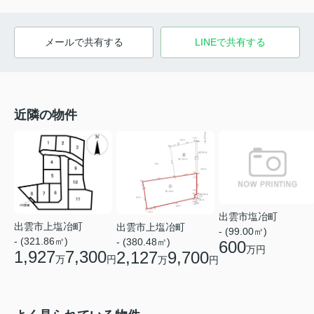
メールで共有する
LINEで共有する
近隣の物件
出雲市塩冶町
出雲市上塩冶町
出雲市上塩冶町
- (99.00㎡)
- (321.86㎡)
- (380.48㎡)
600
万円
1,927
7,300
2,127
9,700
万
円
万
円