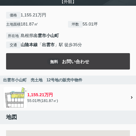
【外観】
1,155.21万円
価格
181.87㎡
55.01坪
土地面積
坪数
島根県
出雲市
小山町
所在地
山陰本線
「
出雲市
」駅 徒歩35分
交通
お問い合わせ
無料
出雲市小山町 売土地 12号地の販売中物件
1,155.21万円
55.01坪(181.87㎡)
地図