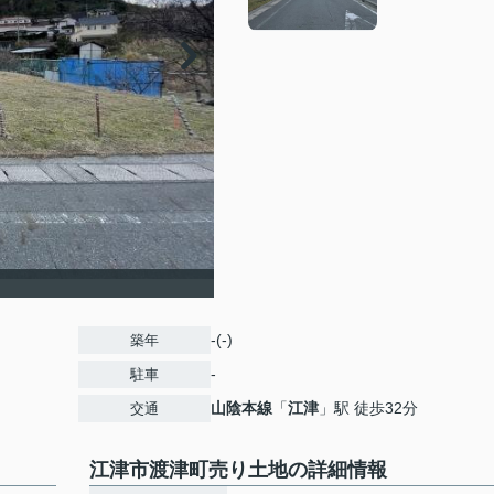
-(-)
築年
-
駐車
山陰本線
「
江津
」駅 徒歩32分
交通
江津市渡津町売り土地の詳細情報