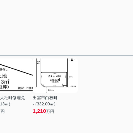
大社町修理免
出雲市白枝町
.13㎡)
- (332.00㎡)
1,210
万円
万円