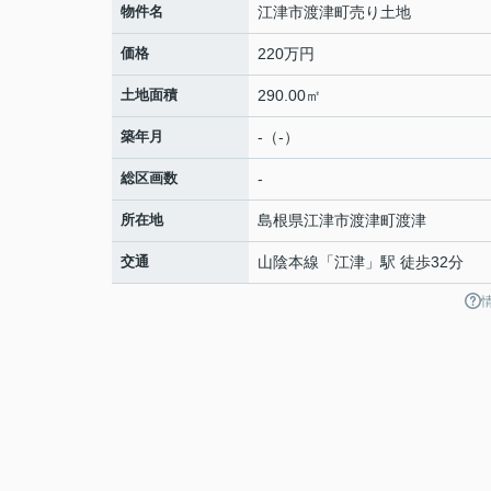
物件名
江津市渡津町売り土地
価格
220万円
土地面積
290.00㎡
築年月
-（-）
総区画数
-
所在地
島根県
江津市
渡津町
渡津
交通
山陰本線
「
江津
」駅 徒歩32分