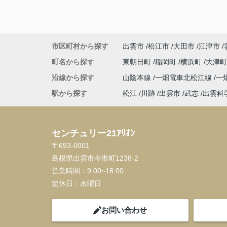
市区町村から探す
出雲市
松江市
大田市
江津市
町名から探す
東朝日町
稲岡町
横浜町
大津
沿線から探す
山陰本線
一畑電車北松江線
一
駅から探す
松江
川跡
出雲市
武志
出雲科
センチュリー21ｱﾘｵﾝ
〒693-0001
島根県出雲市今市町1238-2
営業時間：
9:00~18:00
定休日：
水曜日
お問い合わせ