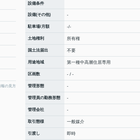
設備条件
設備(その他)
-
駐車場/月額
-/-
土地権利
所有権
国土法届出
不要
用途地域
第一種中高層住居専用
区画数
- / -
管理形態
-
情報の見方
管理員の勤務形態
-
管理会社
-
取引態様
一般媒介
引渡し
即時