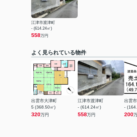
江津市渡津町
- (614.24㎡)
558
万円
よく見られている物件
出雲市大津町
江津市渡津町
出雲市
5 (368.50㎡)
- (614.24㎡)
- (164
320
558
200
万円
万円