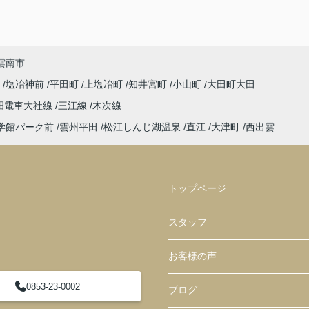
雲南市
町
塩冶神前
平田町
上塩冶町
知井宮町
小山町
大田町大田
畑電車大社線
三江線
木次線
学館パーク前
雲州平田
松江しんじ湖温泉
直江
大津町
西出雲
トップページ
スタッフ
お客様の声
0853-23-0002
ブログ