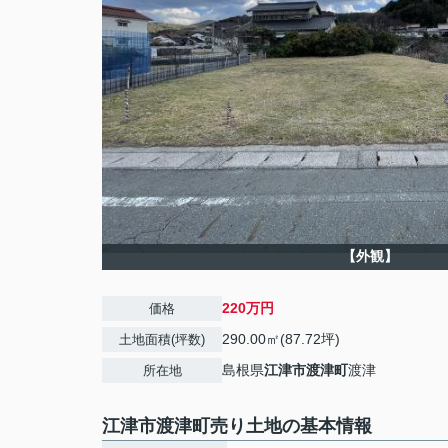
【外観】
220万円
価格
290.00㎡(87.72坪)
土地面積(坪数)
島根県
江津市
渡津町
渡津
所在地
江津市渡津町売り土地の基本情報