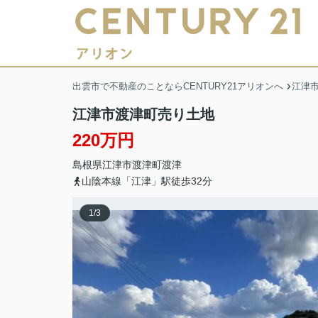
出雲市で不動産のことならCENTURY21アリオンへ
江津
江津市渡津町売り土地
220万円
島根県
江津市
渡津町
渡津
山陰本線「江津」駅徒歩32分
1
/
3