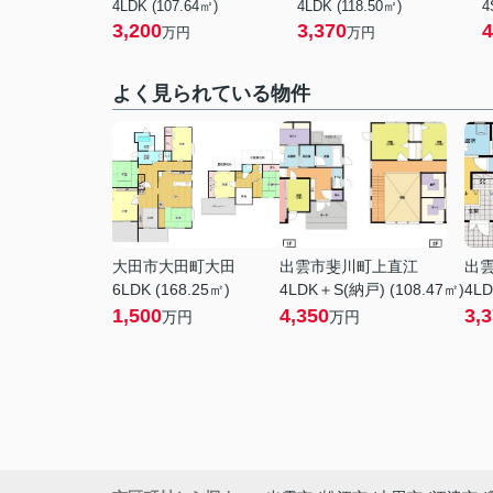
4LDK (107.64㎡)
4LDK (118.50㎡)
4
3,200
3,370
4
万円
万円
よく見られている物件
大田市大田町大田
出雲市斐川町上直江
出
6LDK (168.25㎡)
4LDK＋S(納戸) (108.47㎡)
4LD
1,500
4,350
3,
万円
万円