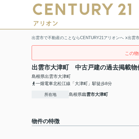
出雲市で不動産のことならCENTURY21アリオンへ
出雲
この物
出雲市大津町 中古戸建の過去掲載物
島根県
出雲市
大津町
一畑電車北松江線「大津町」駅徒歩8分
島根県
出雲市
大津町
所在地
物件の特徴