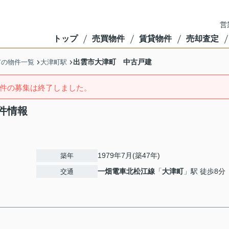
営
トップ
売買物件
賃貸物件
売却査定
出雲市大津町 中古戸建
市の物件一覧
大津町駅
件の募集は終了しました。
件情報
1979年7月(築47年)
築年
一畑電車北松江線
「
大津町
」駅 徒歩8分
交通