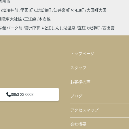
雲南市
町
塩冶神前
平田町
上塩冶町
知井宮町
小山町
大田町大田
畑電車大社線
三江線
木次線
学館パーク前
雲州平田
松江しんじ湖温泉
直江
大津町
西出雲
トップページ
スタッフ
お客様の声
0853-23-0002
ブログ
アクセスマップ
会社概要