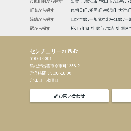
市区町村から探す
出雲市
松江市
大田市
江津市
町名から探す
東朝日町
稲岡町
横浜町
大津
沿線から探す
山陰本線
一畑電車北松江線
一
駅から探す
松江
川跡
出雲市
武志
出雲科
センチュリー21ｱﾘｵﾝ
〒693-0001
島根県出雲市今市町1238-2
営業時間：
9:00~18:00
定休日：
水曜日
お問い合わせ