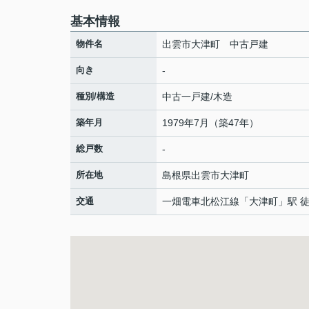
基本情報
物件名
出雲市大津町 中古戸建
向き
-
種別/構造
中古一戸建/木造
築年月
1979年7月（築47年）
総戸数
-
所在地
島根県
出雲市
大津町
交通
一畑電車北松江線
「
大津町
」駅 