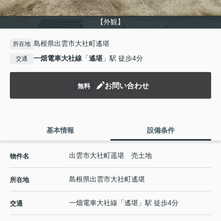
【外観】
島根県出雲市大社町遙堪
所在地
一畑電車大社線
「
遙堪
」駅 徒歩4分
交通
お問い合わせ
無料
基本情報
設備条件
出雲市大社町遥堪 売土地
物件名
島根県
出雲市
大社町遙堪
所在地
一畑電車大社線
「
遙堪
」駅 徒歩4分
交通