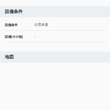
設備条件
公営水道
設備条件
-
設備(その他)
地図