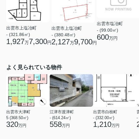
出雲市塩冶町
出雲市上塩冶町
出雲市上塩冶町
- (99.00㎡)
- (321.86㎡)
- (380.48㎡)
600
万円
1,927
7,300
2,127
9,700
万
円
万
円
よく見られている物件
出雲市大津町
江津市渡津町
出雲市白枝町
5 (368.50㎡)
- (614.24㎡)
- (332.00㎡)
-
320
558
1,210
万円
万円
万円