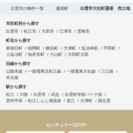
出雲市の物件一覧
遙堪駅
出雲市大社町遥堪 売土地
市区町村から探す
出雲市
松江市
大田市
江津市
雲南市
町名から探す
東朝日町
稲岡町
横浜町
大津町
塩冶神前
平田町
上塩冶町
知井宮町
小山町
大田町大田
沿線から探す
山陰本線
一畑電車北松江線
一畑電車大社線
三江線
木次線
駅から探す
松江
川跡
出雲市
武志
出雲科学館パーク前
雲州平田
松江しんじ湖温泉
直江
大津町
西出雲
センチュリー21ｱﾘｵﾝ