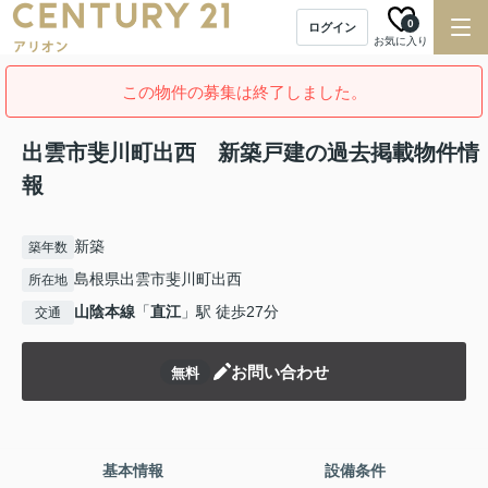
0
ログイン
お気に入り
この物件の募集は終了しました。
出雲市斐川町出西 新築戸建の過去掲載物件情
報
新築
築年数
島根県出雲市斐川町出西
所在地
山陰本線
「
直江
」駅 徒歩27分
交通
お問い合わせ
無料
基本情報
設備条件