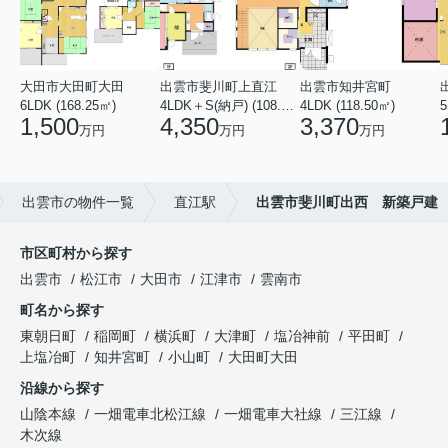
大田市大田町大田
出雲市斐川町上直江
出雲市知井宮町
6LDK (168.25㎡)
4LDK＋S(納戸) (108.47㎡)
4LDK (118.50㎡)
5
1,500
4,350
3,370
万円
万円
万円
出雲市の物件一覧
直江駅
出雲市斐川町出西 新築戸建
市区町村から探す
出雲市
松江市
大田市
江津市
雲南市
町名から探す
東朝日町
稲岡町
横浜町
大津町
塩冶神前
平田町
上塩冶町
知井宮町
小山町
大田町大田
沿線から探す
山陰本線
一畑電車北松江線
一畑電車大社線
三江線
木次線