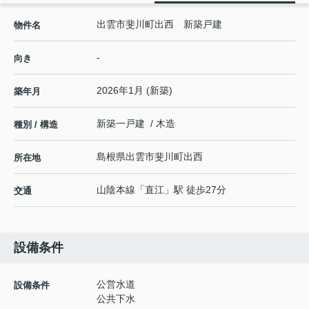
出雲市斐川町出西 新築戸建
物件名
-
向き
2026年1月 (新築)
築年月
新築一戸建 / 木造
種別 / 構造
島根県
出雲市
斐川町出西
所在地
山陰本線
「
直江
」駅 徒歩27分
交通
設備条件
公営水道
設備条件
公共下水