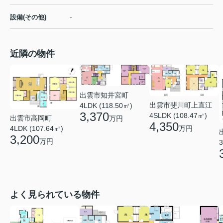
-
設備(その他)
近隣の物件
出雲市知井宮町
出雲市斐川町上直江
4LDK (118.50㎡)
3,370
4SLDK (108.47㎡)
出雲市高岡町
万円
4,350
万円
4LDK (107.64㎡)
3,200
万円
3
よく見られている物件